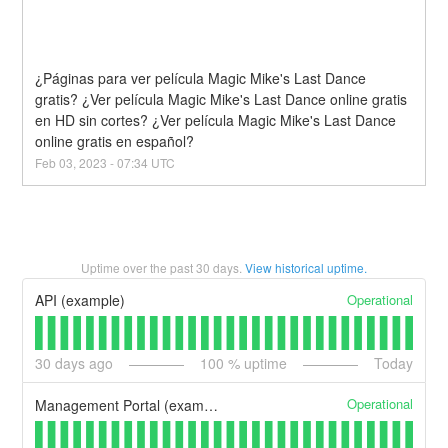
¿Páginas para ver película Magic Mike's Last Dance 
gratis? ¿Ver película Magic Mike's Last Dance online gratis 
en HD sin cortes? ¿Ver película Magic Mike's Last Dance 
online gratis en español?
Feb
03
,
2023
-
07:34
UTC
Uptime over the past
30
days.
View historical uptime.
Operational
API (example)
30
days ago
100
% uptime
Today
Operational
Management Portal (example)